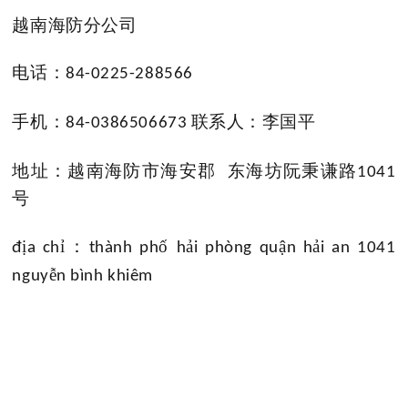
越南海防分公司
电话：
84-0225-288566
手机：
联系人：李国平
84-0386506673
地址：越南海防市
海安郡
东海坊阮秉谦路
1041
号
ị
ỉ：
ố
ả
ậ
ả
đ
a ch
thành ph
h
i phòng qu
n h
i an 1041
ễ
nguy
n bình khiêm