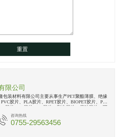
有限公司
隆包装材料有限公司主要从事生产PET聚酯薄膜、绝缘
PVC胶片、PLA胶片、RPET胶片、BIOPET胶片、PP
GAG胶片、PS胶片、PC胶片、彩色胶片、磨砂胶片、可
刮花PET、磨砂PET及各特殊薄膜。印刷耗材：挂版
咨询热线
、太阳轮、送纸轮、塑料刮刀、刀版弹垫、过桥海绵
0755-29563456
质至上，价格优惠的宗旨，热情为新老客户提供最优
高精度分条、覆膜、裁片材料等工序。 经过多年发
的价格，为客户提供优质产品和服务”是恒兴···