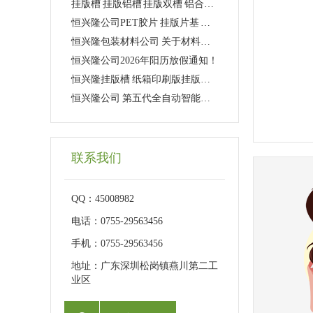
挂版槽 挂版铝槽 挂版双槽 铝合金双槽
恒兴隆公司PET胶片 挂版片基 透明菲林大量现货供应！
恒兴隆包装材料公司 关于材料涨价事宜！
恒兴隆公司2026年阳历放假通知！
恒兴隆挂版槽 纸箱印刷版挂版槽，精准定位，减少误差！
恒兴隆公司 第五代全自动智能压板机介绍
联系我们
QQ：45008982
电话：0755-29563456
手机：0755-29563456
地址：广东深圳松岗镇燕川第二工
业区